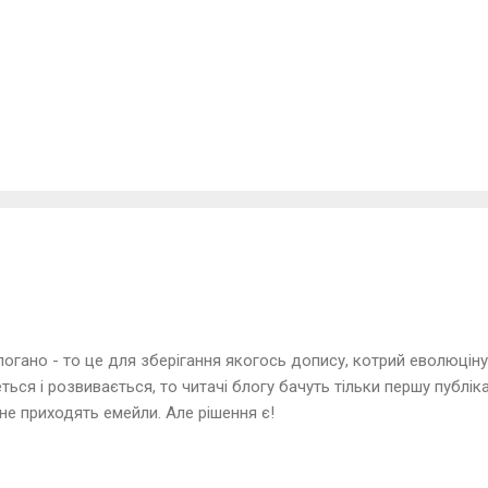
погано - то це для зберігання якогось допису, котрий еволюціну
ься і розвивається, то читачі блогу бачуть тільки першу публіка
не приходять емейли. Але рішення є!