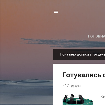
ГОЛОВНА
Показано дописи з грудень
П
у
б
Готувались с
л
і
-
17 грудня
к
а
Хто
ц
і