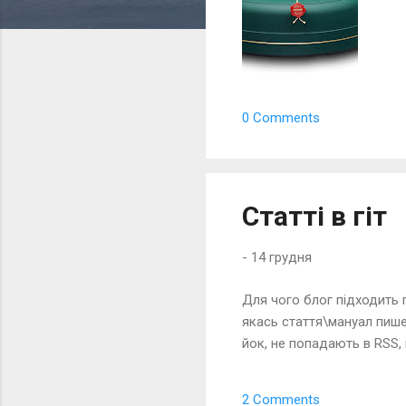
ї
0 Comments
Статті в гіт
-
14 грудня
Для чого блог підходить 
якась стаття\мануал пишет
йок, не попадають в RSS, 
2 Comments