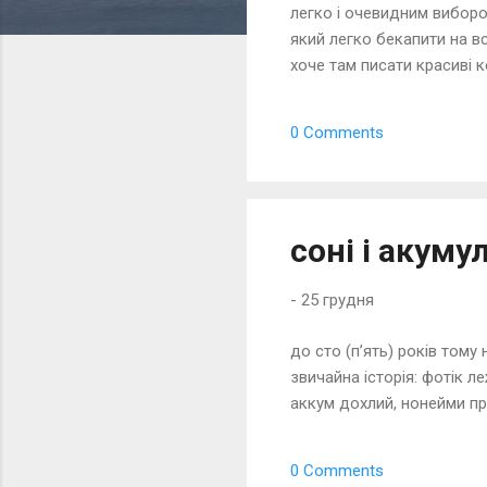
легко і очевидним виборо
ї
який легко бекапити на вс
хоче там писати красиві ко
bundler, гугління "LoadErr
статтю ручками в маркдаун
0 Comments
соні і акуму
-
25 грудня
до сто (пʼять) років тому
звичайна історія: фотік л
аккум дохлий, нонейми пр
0 Comments