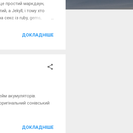
 це простий маркдаун,
, а Jekyll, і тому хто
а секс із ruby, gems,
і покищо забив. Напишу
ДОКЛАДНІШЕ
ейм акумуляторів.
 оригінальний сонівський
ДОКЛАДНІШЕ