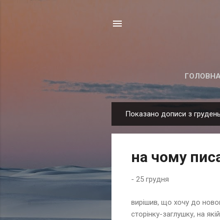
ГОЛОВНА
Показано дописи з грудень
П
у
б
на чому пис
л
і
-
25 грудня
к
а
вирішив, що хочу до новог
ц
сторінку-заглушку, на які
і