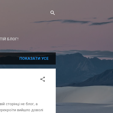
ТІЙ БЛОГ!
ПОКАЗАТИ УСЕ
ій сторінці не блог, а
 перекроїти вийшло доволі