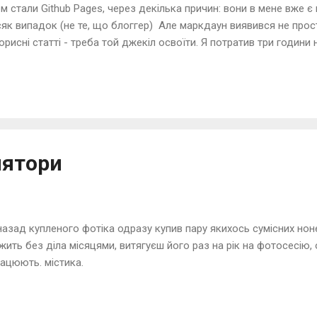
м стали Github Pages, через декілька причин: вони в мене вже є
як випадок (не те, що блоггер) Але маркдаун виявився не простий
рисні статті - треба той джекіл освоїти. Я потратив три години н
or: cannot load such file -- google/protobuf_c" помилки - і врешт
і, хай той йде до біса разом із його рубі. Не переключайтесь.
лятори
 назад купленого фотіка одразу купив пару якихось сумісних нон
ежить без діла місяцями, витягуєш його раз на рік на фотосесію,
ацюють. містика.