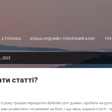
Перейти до основного вмісту
 СТОРІНКА
БІЛЬШ НУДНИЙ І ТЕХНІЧНИЙ БЛОГ
ТРЕ
, 2023
ати статті?
о року трошки перекроїти disfinder.com домен і зробити на рутов
й вже розмістити і посилання на блог, і ще якісь корисні статті.