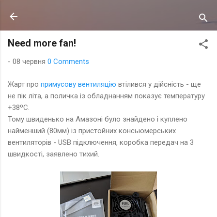
Перейти до основного вмісту
Need more fan!
-
08 червня
0 Comments
Жарт про
примусову вентиляцію
втілився у дійсність - ще
не пік літа, а поличка із обладнанням показує температуру
+38ºC.
Тому швиденько на Амазоні було знайдено і куплено
найменший (80мм) із пристойних консьюмерських
вентиляторів - USB підключення, коробка передач на 3
швидкості, заявлено тихий.