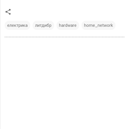
електрика
литдибр
hardware
home_network