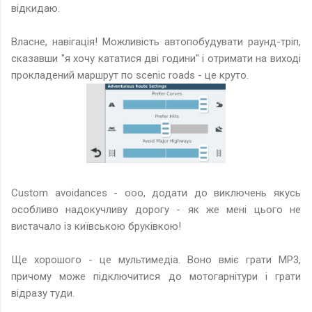
відкидаю.
Власне, навігація! Можливість автопобудувати раунд-тріп,
сказавши "я хочу кататися дві години" і отримати на виході
прокладений маршрут по scenic roads - це круто.
Custom avoidances - ооо, додати до виключень якусь
особливо надокучливу дорогу - як же мені цього не
вистачало із київською бруківкою!
Ще хорошого - це мультимедіа. Воно вміє грати MP3,
причому може підключитися до мотогарнітури і грати
відразу туди.