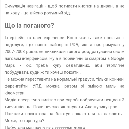
Симуляція навігації - щоб потикати кнопки на дивані, а не
на ходу - це дійсно розумний хід.
Що із поганого?
Інтерфейс та user experience. Воно якесь таке повільне і
недолуге, що навіть найперші PDA, які я програмував у
2007-2008 роках не викликали такого роздратування своїм
лаговим інтерфейсом. Ну а в порівнянні зі смартом з Google
Maps - ох, треба купу седативних, аби терпляче
побудувати, куди ж ти хочеш поїхати...
Не можна переставити на нормальні градуси, тільки кончені
фаренгейти. УПД: можна, разом зі зміною миль на
кілометри.
Медіа-плеєр тупо вилітає при спробі побраузити нещасні 3
тисячі пісень.. Поки неясно, як лікувати. Але музику грає.
Підказки навігатора на блютус заїкаються та лажають...
Може, то гарнітура?...
Побудова маршруту ну дууууууже довга...