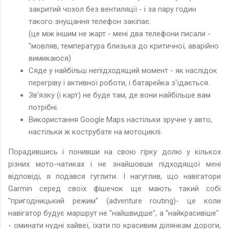
закритий чохол без вентиляції - і за пару годин
такого знущання телефон закіпає.
(це між іншим не жарт - мені два телефони писали -
"мовляв, температура близька до критичної, аварійно
вимикаюся)
Сяде у найбільш непідходящий момент - як наслідок
перегріву і активної роботи, і батарейка з'їдається.
Зв'язку (і карт) не буде там, де вони найбільше вам
потрібні.
Використання Google Maps настільки зручне у авто,
настільки ж кострубате на мотоциклі.
Порадившись і понивши на свою гірку долю у кількох
різних мото-чатиках і не знайшовши підходящої мені
відповіді, я подався гуглити. І нагуглив, що навігатори
Garmin серед своїх фішечок ще мають такий собі
"пригодницький режим" (adventure routing)- це коли
навігатор будує маршрут не "найшвидше", а "найкрасивіше"
- оминати нудні хайвеї, їхати по красивим ділянкам дороги,