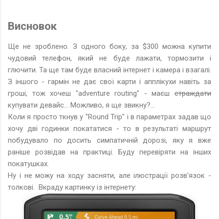
Висновок
Ще не зроблено. З одного боку, за $300 можна купити
чудовий телефон, який не буде лажати, тормозити і
глючити. Та ще там буде власний інтернет і камера і взагалі.
З іншого - гармін не дає свої карти і апплікухи навіть за
гроші, тож хочеш "adventure routing" - маєш
страждати
купувати девайс... Можливо, я ще звикну?...
Коли я просто ткнув у "Round Trip" і в параметрах задав що
хочу дві годинки покататися - то в результаті маршрут
побудувало по досить симпатичній дорозі, яку я вже
раніше розвідав на практиці. Буду перевіряти на інших
покатушках.
Ну і не можу на ходу засняти, але ілюстрації розв'язок -
толкові. Вкраду картинку із інтернету: