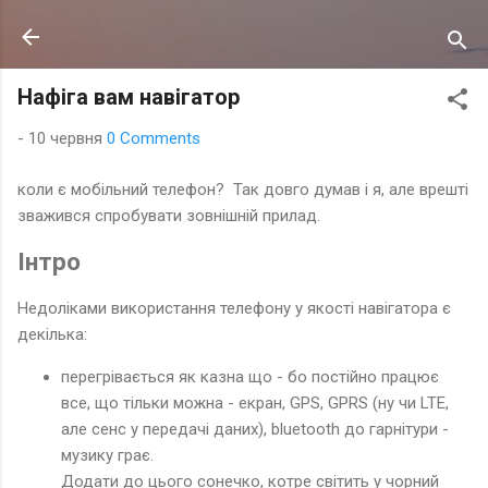
Перейти до основного вмісту
Нафіга вам навігатор
-
10 червня
0 Comments
коли є мобільний телефон? Так довго думав і я, але врешті
зважився спробувати зовнішній прилад.
Інтро
Недоліками використання телефону у якості навігатора є
декілька:
перегрівається як казна що - бо постійно працює
все, що тільки можна - екран, GPS, GPRS (ну чи LTE,
але сенс у передачі даних), bluetooth до гарнітури -
музику грає.
Додати до цього сонечко, котре світить у чорний