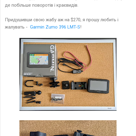
де побільше поворотів і краєвидів.
Придушивши свою жабу аж на $270, я прошу любить і
жалувать -
Garmin Zumo 396 LMT-S
!