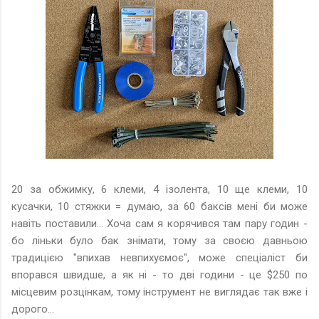
20 за обжимку, 6 клеми, 4 ізолента, 10 ще клеми, 10
кусачки, 10 стяжки = думаю, за 60 баксів мені би може
навіть поставили... Хоча сам я корячився там пару годин -
бо ліньки було бак знімати, тому за своєю давньою
традицією "впихав невпихуємоє", може спеціаліст би
впорався швидше, а як ні - то дві години - це $250 по
місцевим розцінкам, тому інструмент не виглядає так вже і
дорого...