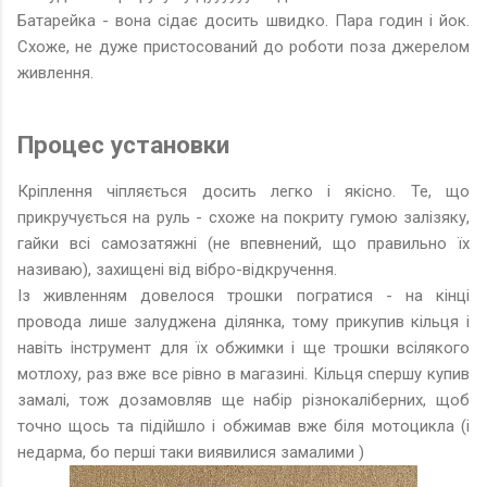
Батарейка - вона сідає досить швидко. Пара годин і йок.
Схоже, не дуже пристосований до роботи поза джерелом
живлення.
Процес установки
Кріплення чіпляється досить легко і якісно. Те, що
прикручується на руль - схоже на покриту гумою залізяку,
гайки всі самозатяжні (не впевнений, що правильно їх
називаю), захищені від вібро-відкручення.
Із живленням довелося трошки погратися - на кінці
провода лише залуджена ділянка, тому прикупив кільця і
навіть інструмент для їх обжимки і ще трошки всілякого
мотлоху, раз вже все рівно в магазині. Кільця спершу купив
замалі, тож дозамовляв ще набір різнокаліберних, щоб
точно щось та підійшло і обжимав вже біля мотоцикла (і
недарма, бо перші таки виявилися замалими )