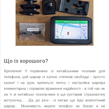
Що із хорошого?
Кріплення! У порівнянні із китайськими чохлами для
телефона, цей шарнір із купою степенів свободи - просто
казка! І на руль кріпиться легко, і настройка шарніра
елементарна, і справляє враження надійності - в той час як
на ті ж китайські чохольчики я ще кустарив страховочну
мотузочку.... Да, до речі - із китаю ще йде аналогічний
шарнір.... Можливість вішати телефон як бекап я не