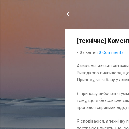
[технічне] Комен
-
07 квітня
0 Comments
Атенсьон, читачі і читачки
Випадково виявилося, що 
Причому, як я бачу у адмі
Я приношу вибачення усім
тому, що я безсовісне хам
пропало і сприймав відсут
Я сподіваюся, я технічну 
постраюся писати іще, осо