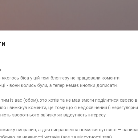
Перейти до основного вмісту
ти
!
якогось біса у цій темі блоггеру не працювали коменти.
нці - вони колись були, а тепер немає кнопки дописати.
 тим із вас (обом), хто хотів та не мав змоги поділитися своє
ло і вимкнув коменти, це тому що я недосвічений (і нерегулярни
ність зворотнього зв'язку як відсутність інтересу.
помилку виправив, а для виправлення помилки суттєвої — написав
бливо за наявності читачів (але за відсутності теж).