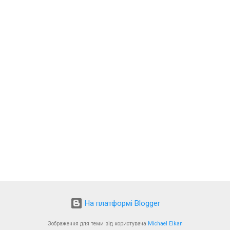
На платформі Blogger
Зображення для теми від користувача
Michael Elkan