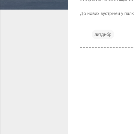
До нових зустрічей у палк
литдибр