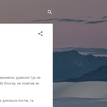
ю важливою думкою! Це не
й) блогер, не помітив як
 декілька постів, та