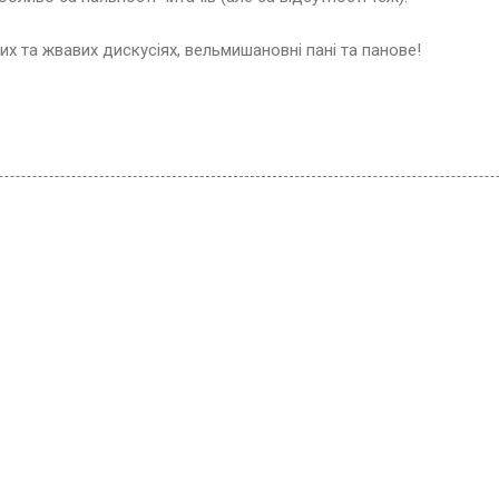
их та жвавих дискусіях, вельмишановні пані та панове!