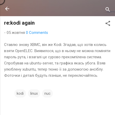
Перейти до основного вмісту
re:kodi again
-
05 жовтня
0 Comments
Ставлю знову XBMC, він же Kodi. Згадав, що хотів колись
взяти OpenELEC. Виявилося, що в ньому не можна поміняти
пароль рута, і взагалі це сурово прекомпілена система.
Спробував на ubuntu-server, та графіка якась убога. Взяв
улюблену xubuntu, тепер тюню її за допомогою ансіблу.
Фоточки і деталі будуть пізніше, не переключайтесь.
kodi
linux
nuc