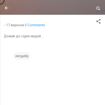
Перейти до основного вмісту
-
17 вересня
0 Comments
Дожив до сідих мудєй...
литдибр