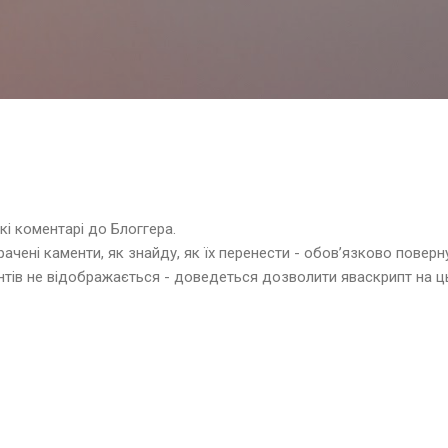
Перейти до основного вмісту
кі коментарі до Блоггера.
чені каменти, як знайду, як їх перенести - обов’язково поверну
тів не відображається - доведеться дозволити яваскрипт на ц