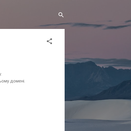
.
ьому домені.