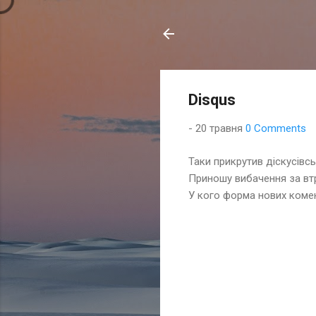
Disqus
-
20 травня
0 Comments
Таки прикрутив діскусівсь
Приношу вибачення за втра
У кого форма нових комен